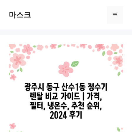
컨
텐
마스크
메
츠
로
뉴
건
너
뛰
기