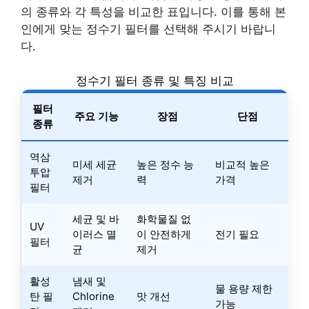
의 종류와 각 특성을 비교한 표입니다. 이를 통해 본
인에게 맞는 정수기 필터를 선택해 주시기 바랍니
다.
정수기 필터 종류 및 특징 비교
필터
주요 기능
장점
단점
종류
역삼
미세 세균
높은 정수 능
비교적 높은
투압
제거
력
가격
필터
세균 및 바
화학물질 없
UV
이러스 멸
이 안전하게
전기 필요
필터
균
제거
활성
냄새 및
물 용량 제한
탄 필
Chlorine
맛 개선
가능