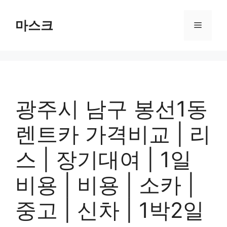
컨
텐
마스크
메
츠
로
뉴
건
너
뛰
기
광주시 남구 봉선1동
렌트카 가격비교 | 리
스 | 장기대여 | 1일
비용 | 비용 | 소카 |
중고 | 신차 | 1박2일