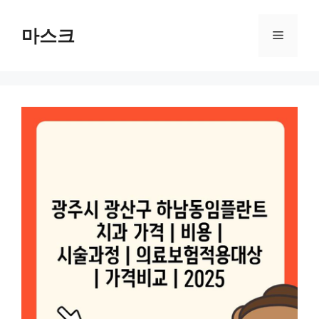
컨
텐
마스크
메
츠
로
뉴
건
너
뛰
기