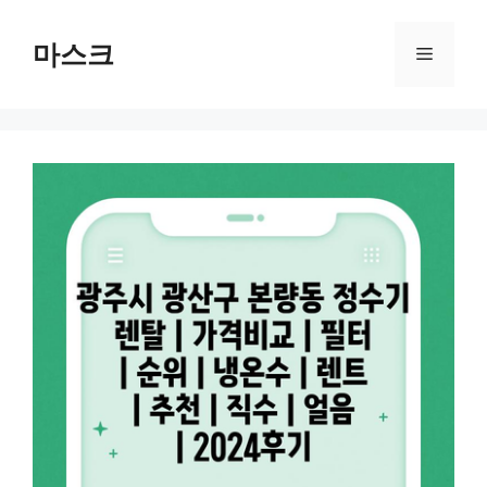
컨
텐
마스크
메
츠
로
뉴
건
너
뛰
기