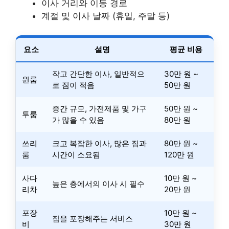
이사 거리와 이동 경로
계절 및 이사 날짜 (휴일, 주말 등)
요소
설명
평균 비용
작고 간단한 이사, 일반적으
30만 원 ~
원룸
로 짐이 적음
50만 원
중간 규모, 가전제품 및 가구
50만 원 ~
투룸
가 많을 수 있음
80만 원
쓰리
크고 복잡한 이사, 많은 짐과
80만 원 ~
룸
시간이 소요됨
120만 원
사다
10만 원 ~
높은 층에서의 이사 시 필수
리차
20만 원
포장
10만 원 ~
짐을 포장해주는 서비스
비
30만 원