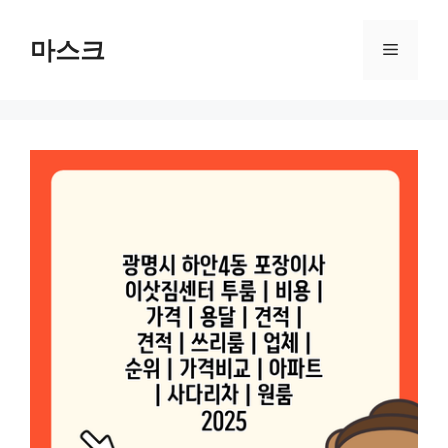
컨
텐
마스크
메
츠
로
뉴
건
너
뛰
기