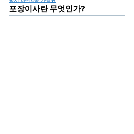
명시 하안4동 가격표
포장이사란 무엇인가?