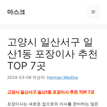
컨
텐
마스크
메
츠
로
뉴
건
너
고양시 일산서구 일
뛰
기
산1동 포장이사 추천
TOP 7곳
2024-03-08
작성자:
Herman Medina
고양시 일산서구 일산1동 포장이사 추천 TOP 7곳
포장이사는 새로운 집으로의 이사를 준비하는 많은