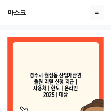
컨
텐
마스크
메
츠
로
뉴
건
너
뛰
기