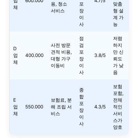
업
600.000
4.7/5
용, 청소
포
맞춤
체
서비스
장
형 설
이
계 가
사
능
점
저렴
사전 방문
검
하지
D
견적 비용,
포
만 신
업
400.000
3.8/5
대형 가구
장
뢰도
체
이동비
이
가 낮
사
음
보험
종
포함,
합
E
보험료, 분
전체
포
업
550.000
해 조립 서
4.3/5
적인
장
체
비스
서비
이
스가
사
양호