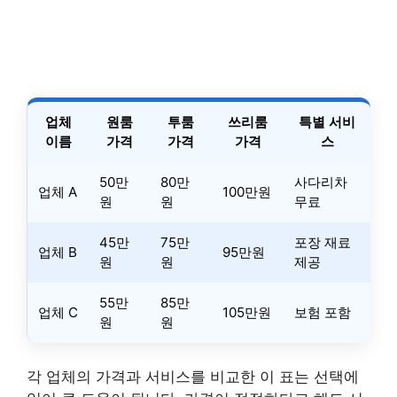
업체
원룸
투룸
쓰리룸
특별 서비
이름
가격
가격
가격
스
50만
80만
사다리차
업체 A
100만원
원
원
무료
45만
75만
포장 재료
업체 B
95만원
원
원
제공
55만
85만
업체 C
105만원
보험 포함
원
원
각 업체의 가격과 서비스를 비교한 이 표는 선택에