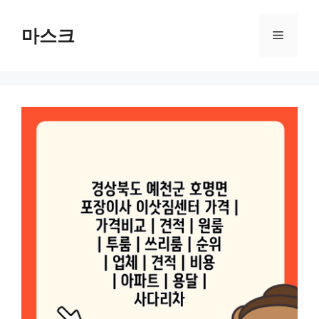
컨
텐
마스크
메
츠
로
뉴
건
너
뛰
기