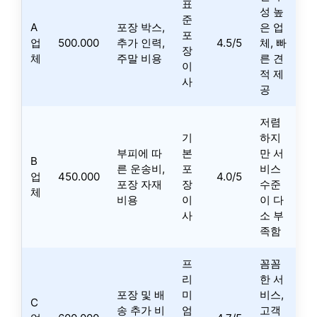
표
성 높
준
A
포장 박스,
은 업
포
업
500.000
추가 인력,
4.5/5
체, 빠
장
체
주말 비용
른 견
이
적 제
사
공
저렴
기
하지
부피에 따
본
만 서
B
른 운송비,
포
비스
업
450.000
4.0/5
포장 자재
장
수준
체
비용
이
이 다
사
소 부
족함
프
꼼꼼
리
한 서
포장 및 배
미
비스,
C
송 추가 비
엄
고객