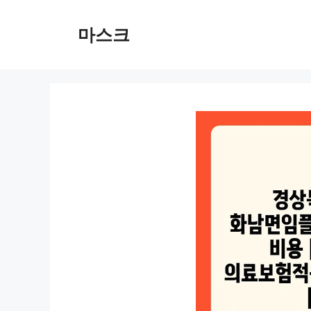
컨
텐
마스크
츠
로
건
너
뛰
기