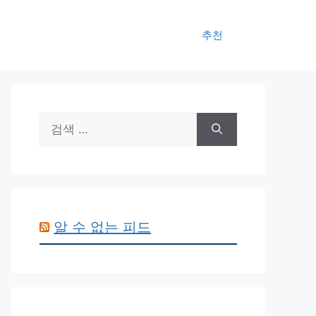
추천
검
색:
알 수 없는 피드