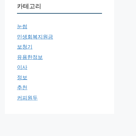
카테고리
눈썹
민생회복지원금
보청기
유용한정보
이사
정보
추천
커피원두