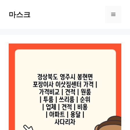
컨
텐
마스크
메
츠
로
뉴
건
너
뛰
기