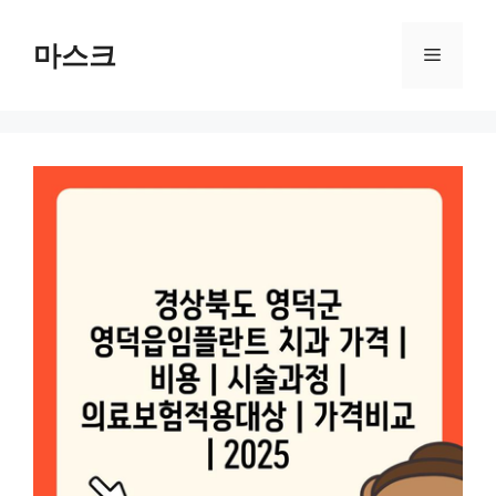
컨
텐
마스크
메
츠
로
뉴
건
너
뛰
기