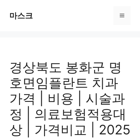
컨
텐
마스크
메
츠
로
뉴
건
너
뛰
기
경상북도 봉화군 명
호면임플란트 치과
가격 | 비용 | 시술과
정 | 의료보험적용대
상 | 가격비교 | 2025