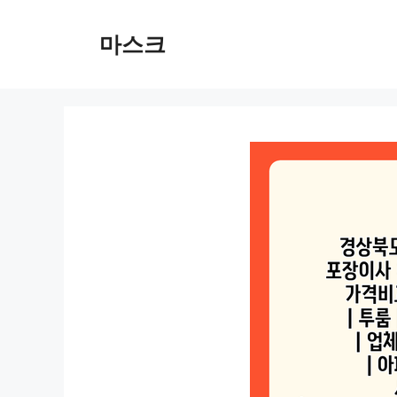
컨
텐
마스크
츠
로
건
너
뛰
기