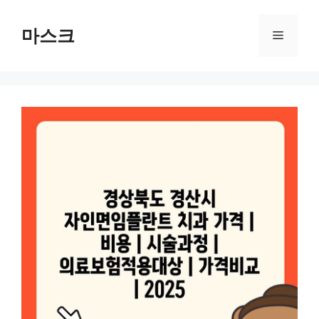
컨
텐
마스크
메
츠
로
뉴
건
너
뛰
기