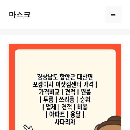
컨
텐
마스크
메
츠
로
뉴
건
너
뛰
기