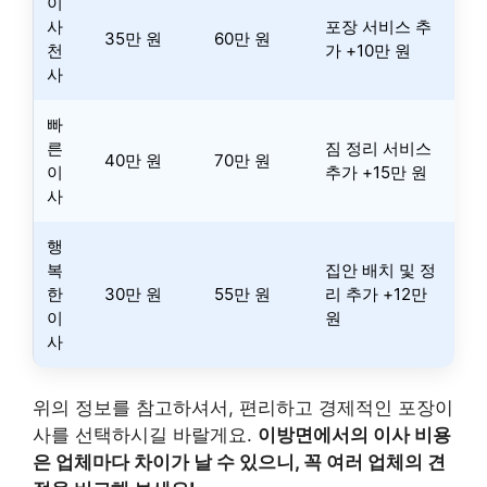
이
사
포장 서비스 추
35만 원
60만 원
천
가 +10만 원
사
빠
른
짐 정리 서비스
40만 원
70만 원
이
추가 +15만 원
사
행
복
집안 배치 및 정
한
30만 원
55만 원
리 추가 +12만
이
원
사
위의 정보를 참고하셔서, 편리하고 경제적인 포장이
사를 선택하시길 바랄게요.
이방면에서의 이사 비용
은 업체마다 차이가 날 수 있으니, 꼭 여러 업체의 견