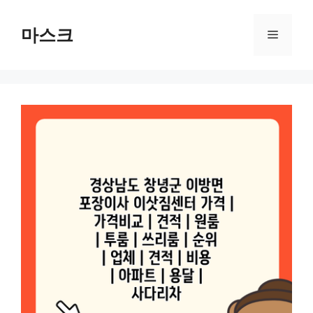
컨
텐
마스크
메
츠
로
뉴
건
너
뛰
기