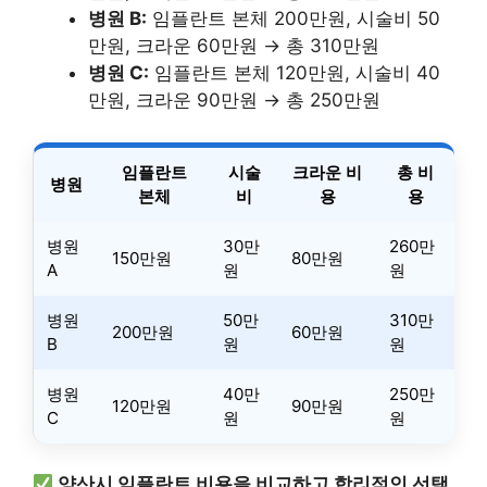
병원 B:
임플란트 본체 200만원, 시술비 50
만원, 크라운 60만원 → 총 310만원
병원 C:
임플란트 본체 120만원, 시술비 40
만원, 크라운 90만원 → 총 250만원
임플란트
시술
크라운 비
총 비
병원
본체
비
용
용
병원
30만
260만
150만원
80만원
A
원
원
병원
50만
310만
200만원
60만원
B
원
원
병원
40만
250만
120만원
90만원
C
원
원
양산시 임플란트 비용을 비교하고 합리적인 선택