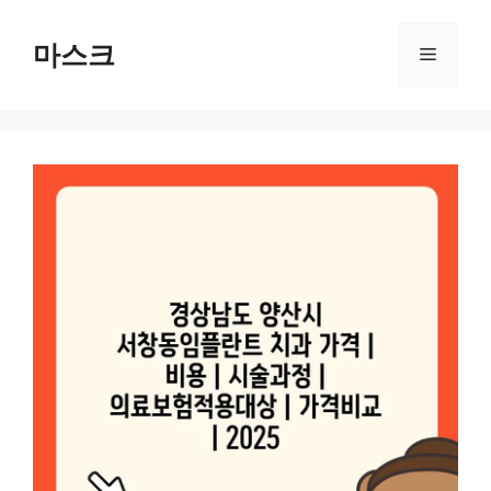
컨
텐
마스크
메
츠
로
뉴
건
너
뛰
기