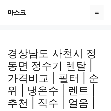
컨
텐
마스크
메
츠
로
뉴
건
너
뛰
기
경상남도 사천시 정
동면 정수기 렌탈 |
가격비교 | 필터 | 순
위 | 냉온수 | 렌트 |
추천 | 직수 | 얼음 |