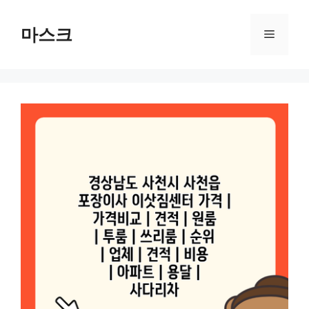
컨
텐
마스크
메
츠
로
뉴
건
너
뛰
기