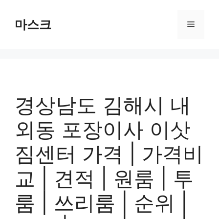
컨
텐
마스크
메
츠
로
뉴
건
너
뛰
기
경상남도 김해시 내
외동 포장이사 이삿
짐센터 가격 | 가격비
교 | 견적 | 원룸 | 투
룸 | 쓰리룸 | 순위 |