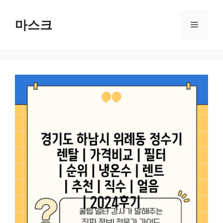
컨
텐
마스크
메
츠
로
뉴
건
너
뛰
기