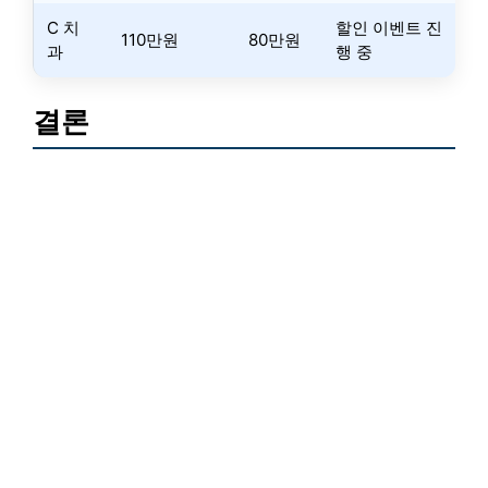
C 치
할인 이벤트 진
110만원
80만원
과
행 중
결론