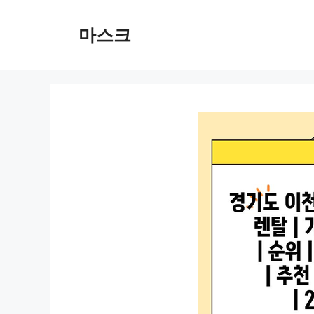
컨
텐
마스크
츠
로
건
너
뛰
기