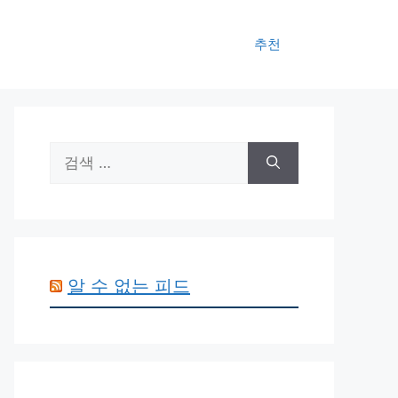
추천
검
색:
알 수 없는 피드