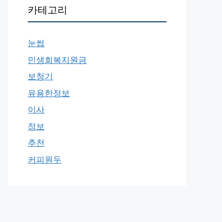
카테고리
눈썹
민생회복지원금
보청기
유용한정보
이사
정보
추천
커피원두