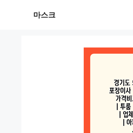
컨
텐
마스크
츠
로
건
너
뛰
기