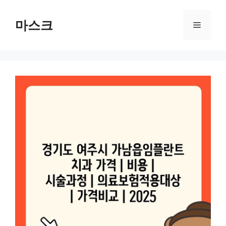
컨
텐
마스크
메
츠
로
뉴
건
너
뛰
기