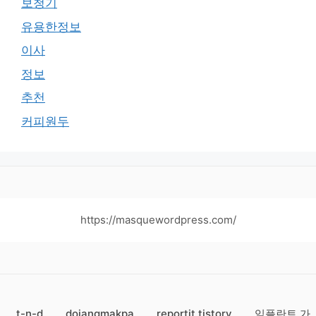
보청기
유용한정보
이사
정보
추천
커피원두
https://masquewordpress.com/
t-n-d
dojangmakpa
reportit.tistory
임플란트 가