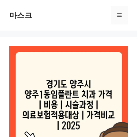
컨
텐
마스크
메
츠
로
뉴
건
너
뛰
기