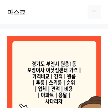
컨
텐
마스크
메
츠
로
뉴
건
너
뛰
기