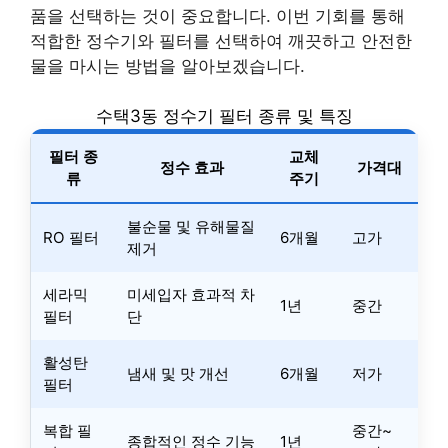
품을 선택하는 것이 중요합니다. 이번 기회를 통해
적합한 정수기와 필터를 선택하여 깨끗하고 안전한
물을 마시는 방법을 알아보겠습니다.
수택3동 정수기 필터 종류 및 특징
필터 종
교체
정수 효과
가격대
류
주기
불순물 및 유해물질
RO 필터
6개월
고가
제거
세라믹
미세입자 효과적 차
1년
중간
필터
단
활성탄
냄새 및 맛 개선
6개월
저가
필터
복합 필
중간~
종합적인 정수 기능
1년