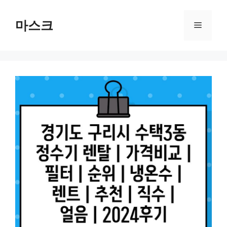
컨
텐
마스크
메
츠
로
뉴
건
너
뛰
기