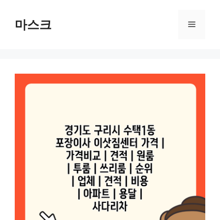
컨
텐
마스크
메
츠
로
뉴
건
너
뛰
기