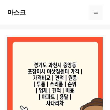
컨
텐
마스크
메
츠
로
뉴
건
너
뛰
기