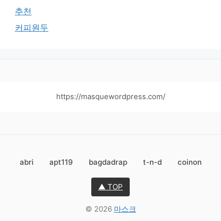
추천
커피원두
https://masquewordpress.com/
abri
apt119
bagdadrap
t-n-d
coinon
▲ TOP
© 2026
마스크