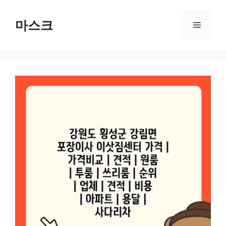
컨
텐
마스크
메
츠
로
뉴
건
너
뛰
기