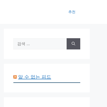
추천
검
색:
알 수 없는 피드