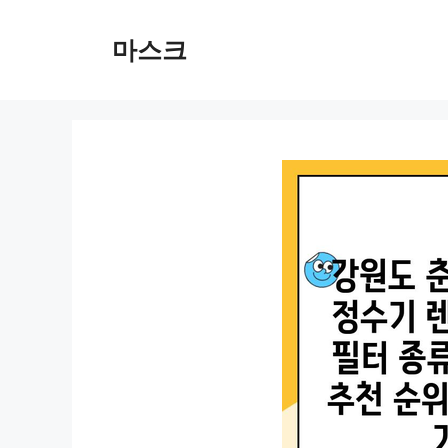
컨
텐
마스크
츠
로
건
너
뛰
기