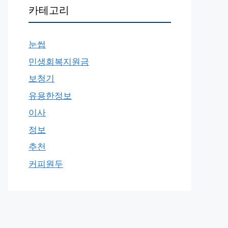
카테고리
눈썹
민생회복지원금
보청기
유용한정보
이사
정보
추천
커피원두