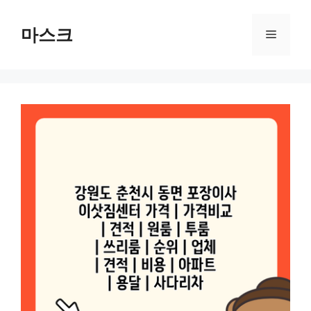
컨
텐
마스크
메
츠
로
뉴
건
너
뛰
기