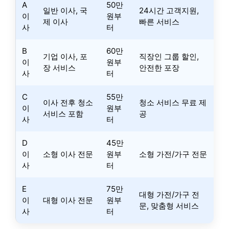
A
50만
일반 이사, 국
24시간 고객지원,
이
원부
제 이사
빠른 서비스
사
터
B
60만
기업 이사, 포
직장인 그룹 할인,
이
원부
장 서비스
안전한 포장
사
터
C
55만
이사 전후 청소
청소 서비스 무료 제
이
원부
서비스 포함
공
사
터
D
45만
이
소형 이사 전문
원부
소형 가전/가구 전문
사
터
E
75만
대형 가전/가구 전
이
대형 이사 전문
원부
문, 맞춤형 서비스
사
터