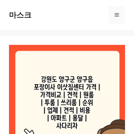
컨
텐
마스크
메
츠
로
뉴
건
너
뛰
기