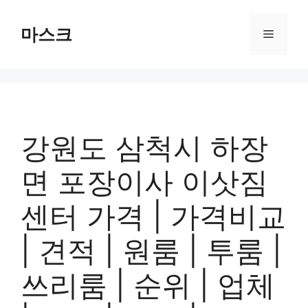
컨
텐
마스크
메
츠
로
뉴
건
너
뛰
기
강원도 삼척시 하장
면 포장이사 이삿짐
센터 가격 | 가격비교
| 견적 | 원룸 | 투룸 |
쓰리룸 | 순위 | 업체