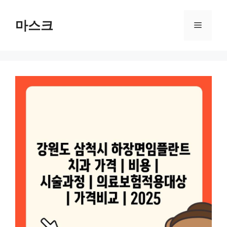
컨
텐
마스크
메
츠
로
뉴
건
너
뛰
기