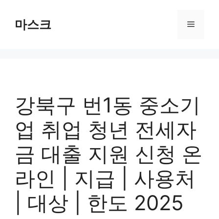
컨
텐
마스크
메
츠
로
뉴
건
너
뛰
기
강북구 번1동 중소기
업 취업 청년 전세자
금 대출 지원 신청 온
라인 | 지급 | 사용처
| 대상 | 한도 2025