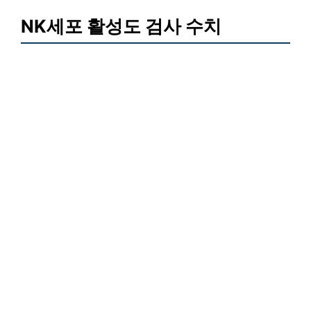
간염 A형,B형,C형과 가격표
간염 A형,B형,C형과 필
수체크
간염 A형,B형,C형과 빠른확인
NK세포 활성도 검사 수치